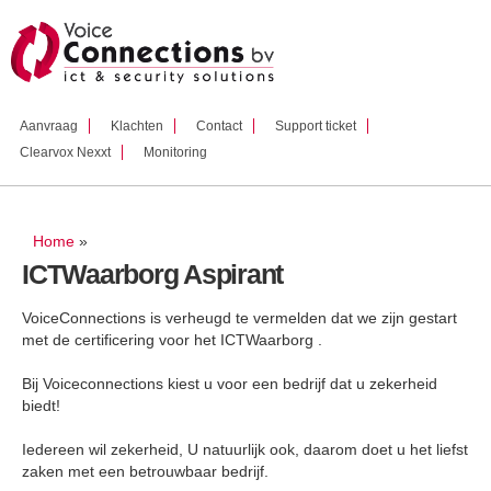
Overslaan
en naar
de inhoud
gaan
Aanvraag
Klachten
Contact
Support ticket
Clearvox Nexxt
Monitoring
U bent hier
Home
»
ICTWaarborg Aspirant
VoiceConnections is verheugd te vermelden dat we zijn gestart
met de certificering voor het ICTWaarborg .
Bij Voiceconnections kiest u voor een bedrijf dat u zekerheid
biedt!
Iedereen wil zekerheid, U natuurlijk ook, daarom doet u het liefst
zaken met een betrouwbaar bedrijf.