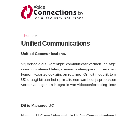
U bent hier
Home
»
Unified Communications
Unified Communications,
Vrij vertaald als “Verenigde communicatievormen” en afgeko
communicatiemiddelen, communicatieapparatuur en media 
komen, waar ze ook zijn, en realtime. Om dit mogelijk t
UC draagt bij aan het optimaliseren van bedrijfsprocesse
vereenvoudigen en integratie van videoconferencing, ins
Dit is Managed UC
Managed UC van Voiceworks is Unified Communications in 