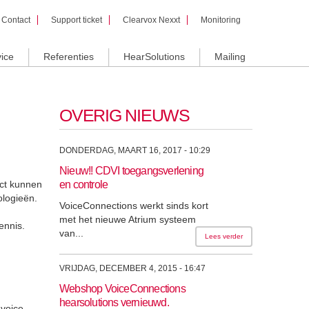
Contact
Support ticket
Clearvox Nexxt
Monitoring
ice
Referenties
HearSolutions
Mailing
OVERIG NIEUWS
DONDERDAG, MAART 16, 2017 - 10:29
Nieuw!! CDVI toegangsverlening
act kunnen
en controle
ologieën.
VoiceConnections werkt sinds kort
met het nieuwe Atrium systeem
ennis.
van...
Lees verder
VRIJDAG, DECEMBER 4, 2015 - 16:47
Webshop VoiceConnections
hearsolutions vernieuwd.
voice,