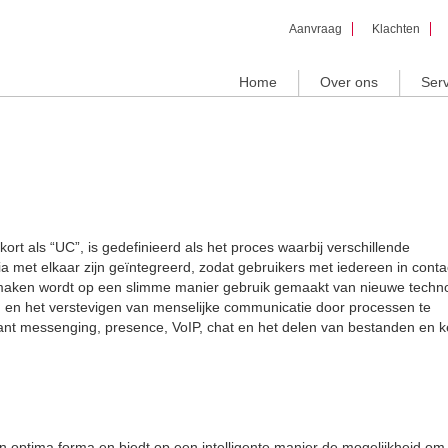
Overslaan
Aanvraag
Klachten
en naar
de inhoud
gaan
Home
Over ons
Serv
rt als “UC”, is gedefinieerd als het proces waarbij verschillende
met elkaar zijn geïntegreerd, zodat gebruikers met iedereen in cont
e maken wordt op een slimme manier gebruik gemaakt van nieuwe techn
n en het verstevigen van menselijke communicatie door processen te
tant messenging, presence, VoIP, chat en het delen van bestanden en k
optima forma en biedt op een intelligente manier de mogelijkheid om 