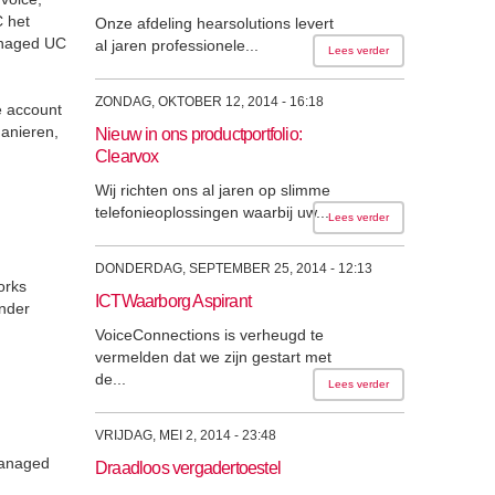
C het
Onze afdeling hearsolutions levert
anaged UC
al jaren professionele...
Lees verder
ZONDAG, OKTOBER 12, 2014 - 16:18
e account
anieren,
Nieuw in ons productportfolio:
Clearvox
Wij richten ons al jaren op slimme
telefonieoplossingen waarbij uw...
Lees verder
DONDERDAG, SEPTEMBER 25, 2014 - 12:13
orks
ICTWaarborg Aspirant
nder
VoiceConnections is verheugd te
vermelden dat we zijn gestart met
de...
Lees verder
VRIJDAG, MEI 2, 2014 - 23:48
Managed
Draadloos vergadertoestel