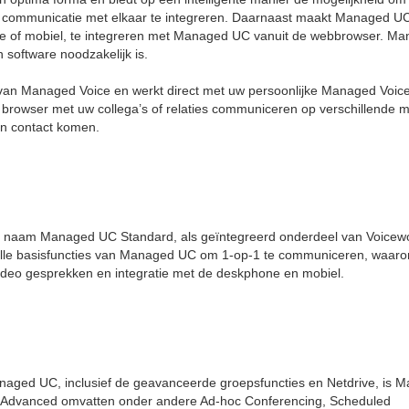
n communicatie met elkaar te integreren. Daarnaast maakt Managed U
ne of mobiel, te integreren met Managed UC vanuit de webbrowser. M
n software noodzakelijk is.
van Managed Voice en werkt direct met uw persoonlijke Managed Voic
browser met uw collega’s of relaties communiceren op verschillende m
 in contact komen.
 naam Managed UC Standard, als geïntegreerd onderdeel van Voicew
lle basisfuncties van Managed UC om 1-op-1 te communiceren, waaro
ideo gesprekken en integratie met de deskphone en mobiel.
naged UC, inclusief de geavanceerde groepsfuncties en Netdrive, is 
Advanced omvatten onder andere Ad-hoc Conferencing, Scheduled