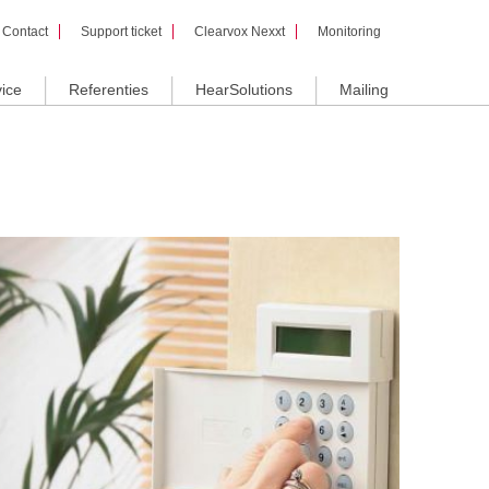
Contact
Support ticket
Clearvox Nexxt
Monitoring
ice
Referenties
HearSolutions
Mailing