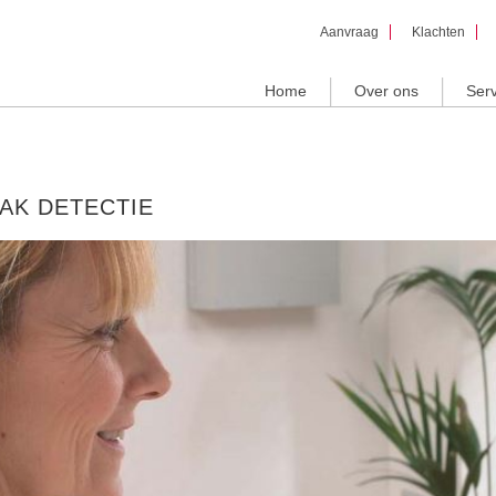
Overslaan
Aanvraag
Klachten
en naar
de inhoud
gaan
Home
Over ons
Serv
AK DETECTIE