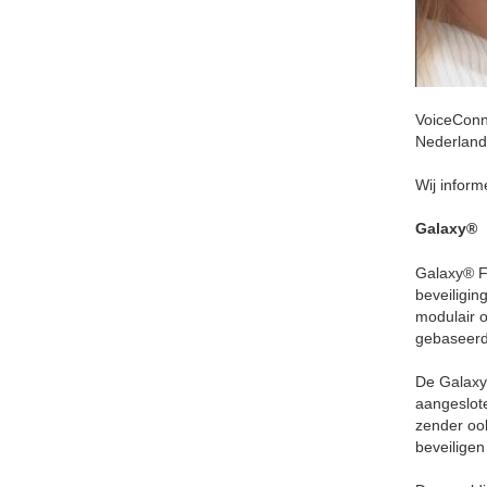
VoiceConne
Nederland 
Wij infor
Galaxy®
Galaxy® Fl
beveiligin
modulair o
gebaseerd
De Galaxy
aangeslote
zender ook
beveiligen