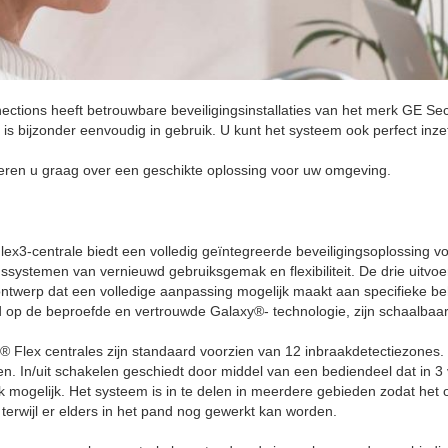
ctions heeft betrouwbare beveiligingsinstallaties van het merk GE Sec
is bijzonder eenvoudig in gebruik. U kunt het systeem ook perfect inz
meren u graag over een geschikte oplossing voor uw omgeving.
ex3-centrale biedt een volledig geïntegreerde beveiligingsoplossing v
gssystemen van vernieuwd gebruiksgemak en flexibiliteit. De drie uitv
ntwerp dat een volledige aanpassing mogelijk maakt aan specifieke beh
 op de beproefde en vertrouwde Galaxy®- technologie, zijn schaalbaa
® Flex centrales zijn standaard voorzien van 12 inbraakdetectiezones
n. In/uit schakelen geschiedt door middel van een bediendeel dat in 3
 mogelijk. Het systeem is in te delen in meerdere gebieden zodat het
 terwijl er elders in het pand nog gewerkt kan worden.