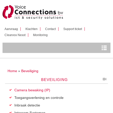
Overslaan
en naar
de inhoud
gaan
Aanvraag
Klachten
Contact
Support ticket
Clearvox Nexxt
Monitoring
U bent hier
Home
»
Beveiliging
BEVEILIGING
Camera bewaking (IP)
Toegangsverlening en controle
Inbraak detectie
Intercom Systemen