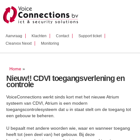
Overslaan
en naar
de inhoud
gaan
Aanvraag
Klachten
Contact
Support ticket
Clearvox Nexxt
Monitoring
U bent hier
Home
»
Nieuw!! CDVI toegangsverlening en
controle
VoiceConnections werkt sinds kort met het nieuwe Atrium
systeem van CDVI, Atrium is een modern
toegangscontrolesysteem dat u in staat stelt om de toegang tot
een gebouw te beheren.
U bepaalt met andere woorden wie, waar en wanneer toegang
heeft tot (een deel van) het gebouw. Bij deze