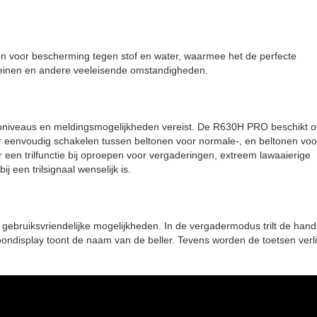
 voor bescherming tegen stof en water, waarmee het de perfecte
rreinen en andere veeleisende omstandigheden.
audioniveaus en meldingsmogelijkheden vereist. De R630H PRO beschikt 
or eenvoudig schakelen tussen beltonen voor normale-, en beltonen voo
 een trilfunctie bij oproepen voor vergaderingen, extreem lawaaierige
een trilsignaal wenselijk is.
bruiksvriendelijke mogelijkheden. In de vergadermodus trilt de hand
ondisplay toont de naam van de beller. Tevens worden de toetsen verli
ook met je GSM ?