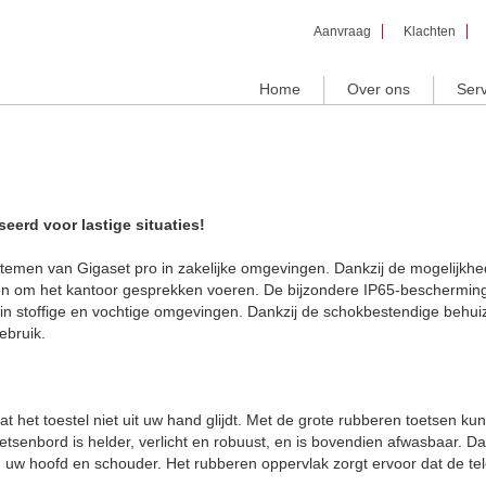
Overslaan
Aanvraag
Klachten
en naar
de inhoud
gaan
Home
Over ons
Serv
erd voor lastige situaties!
ystemen van Gigaset pro in zakelijke omgevingen. Dankzij de mogelijkh
 en om het kantoor gesprekken voeren. De bijzondere IP65-bescherming
r in stoffige en vochtige omgevingen. Dankzij de schokbestendige behuiz
ebruik.
at het toestel niet uit uw hand glijdt. Met de grote rubberen toetsen kun
tsenbord is helder, verlicht en robuust, en is bovendien afwasbaar. Da
en uw hoofd en schouder. Het rubberen oppervlak zorgt ervoor dat de te