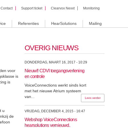
Contact
Support ticket
Clearvox Nexxt
Monitoring
ice
Referenties
HearSolutions
Mailing
OVERIG NIEUWS
DONDERDAG, MAART 16, 2017 - 10:29
eden voor
Nieuw!! CDVI toegangsverlening
sklasse is
en controle
ing is
VoiceConnections werkt sinds kort
met het nieuwe Atrium systeem
van...
Lees verder
t u
VRIJDAG, DECEMBER 4, 2015 - 16:47
nkzij de
Webshop VoiceConnections
lefoon
hearsolutions vernieuwd.