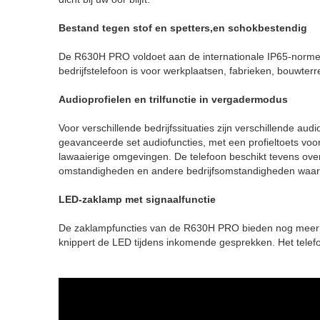
Bestand tegen stof en spetters,en schokbestendig
De R630H PRO voldoet aan de internationale IP65-normen
bedrijfstelefoon is voor werkplaatsen, fabrieken, bouwte
Audioprofielen en trilfunctie in vergadermodus
Voor verschillende bedrijfssituaties zijn verschillende 
geavanceerde set audiofuncties, met een profieltoets vo
lawaaierige omgevingen. De telefoon beschikt tevens over
omstandigheden en andere bedrijfsomstandigheden waarbij 
LED-zaklamp met signaalfunctie
De zaklampfuncties van de R630H PRO bieden nog meer ge
knippert de LED tijdens inkomende gesprekken. Het telefo
Gigaset R630 Pro durf je dit 