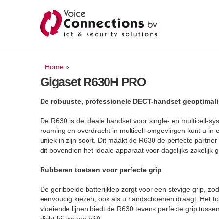
U bent hier
Home
»
Gigaset R630H PRO
De robuuste, professionele DECT-handset geoptimalise
De R630 is de ideale handset voor single- en multicell-s
roaming en overdracht in multicell-omgevingen kunt u in
uniek in zijn soort. Dit maakt de R630 de perfecte partne
dit bovendien het ideale apparaat voor dagelijks zakelijk g
Rubberen toetsen voor perfecte grip
De geribbelde batterijklep zorgt voor een stevige grip, zod
eenvoudig kiezen, ook als u handschoenen draagt. Het toe
vloeiende lijnen biedt de R630 tevens perfecte grip tuss
dicht bij uw oor blijft.