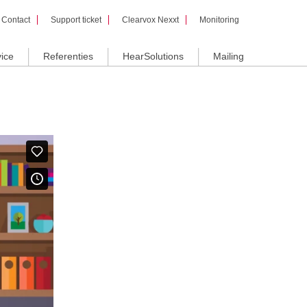
Contact
Support ticket
Clearvox Nexxt
Monitoring
ice
Referenties
HearSolutions
Mailing