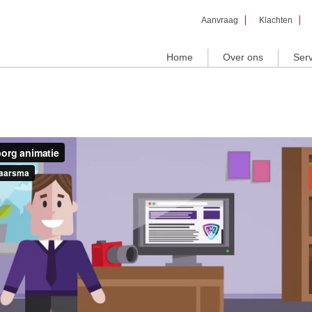
Overslaan
Aanvraag
Klachten
en naar
de inhoud
gaan
Home
Over ons
Serv