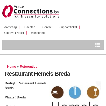
Overslaan
en naar
de inhoud
gaan
Aanvraag
Klachten
Contact
Support ticket
Clearvox Nexxt
Monitoring
U bent hier
Home
»
Referenties
Restaurant Hemels Breda
Bedrijf:
Restaurant Hemels
Breda
Plaats:
Breda