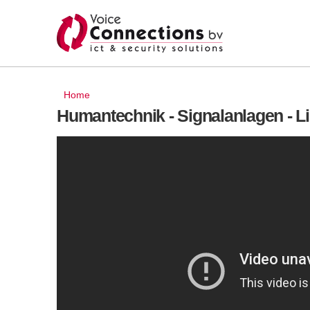
U bent hier
Home
Humantechnik - Signalanlagen - L