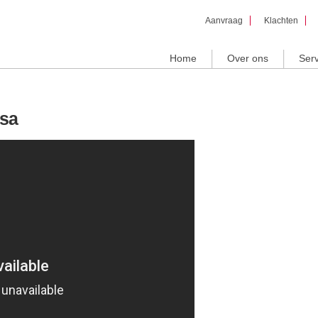
Overslaan
Aanvraag
Klachten
en naar
de inhoud
gaan
Home
Over ons
Serv
isa