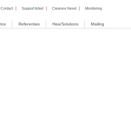
Contact
Support ticket
Clearvox Nexxt
Monitoring
ice
Referenties
HearSolutions
Mailing